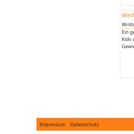
Weih
Writ
Ein g
Kids 
Gewic
Pagi
Footer
Impressum
Datenschutz