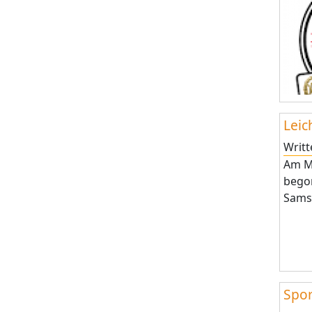
Leic
Writ
Am Mi
begon
Samst
Spor