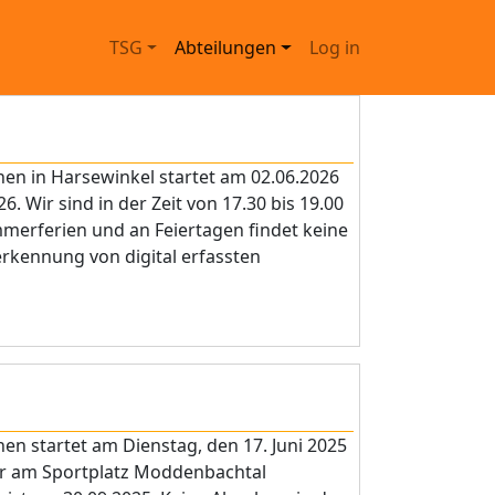
Main navigation
User account menu
TSG
Abteilungen
Log in
en in Harsewinkel startet am 02.06.2026
. Wir sind in der Zeit von 17.30 bis 19.00
merferien und an Feiertagen findet keine
erkennung von digital erfassten
n startet am Dienstag, den 17. Juni 2025
 Uhr am Sportplatz Moddenbachtal