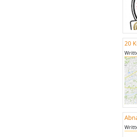
20 K
Writ
Abn
Writ