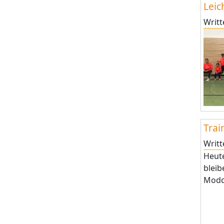
Leic
Writ
Trai
Writ
Heute
bleib
Modde