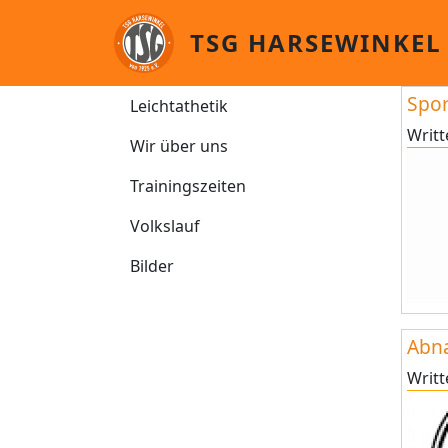
Skip to main content
TSG HARSEWINKEL
Leichtathletik
Spor
Leichtathetik
Writ
Wir über uns
Trainingszeiten
Volkslauf
Bilder
Abn
Writ