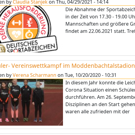
ten by
Claudia Stanjek
on
Thu, 04/29/2021 - 14:14
Die Abnahme der Sportabzeich
in der Zeit von 17.30 - 19.00 U
Mannschaften und größere Gr
findet am 22.06.2021 statt. Tr
ler- Vereinswettkampf im Moddenbachtalstadion
ten by
Verena Scharmann
on
Tue, 10/20/2020 - 10:31
In diesem Jahr konnte die Leic
Corona Situation einen Schüle
durchführen. Am 26. Septembe
Disziplinen an den Start gehe
waren alle zufrieden mit der