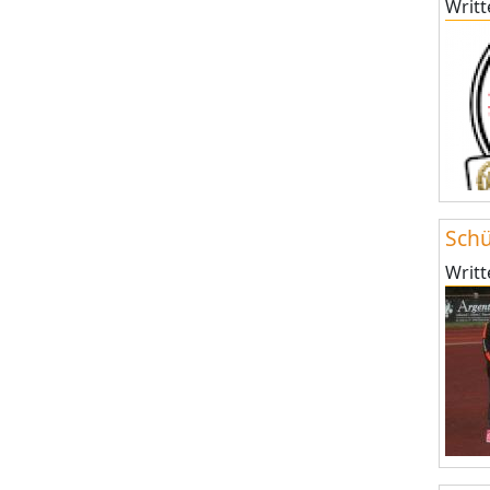
Writ
Schü
Writ