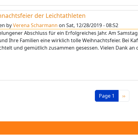
nachtsfeier der Leichtathleten
ten by
Verena Scharmann
on
Sat, 12/28/2019 - 08:52
elungener Abschluss für ein Erfolgreiches Jahr. Am Samstag 
und Ihre Familien eine wirklich tolle Weihnachtsfeier. Bei 
htelt und gemütlich zusammen gesessen. Vielen Dank an da
nation
Next p
Page 1
››