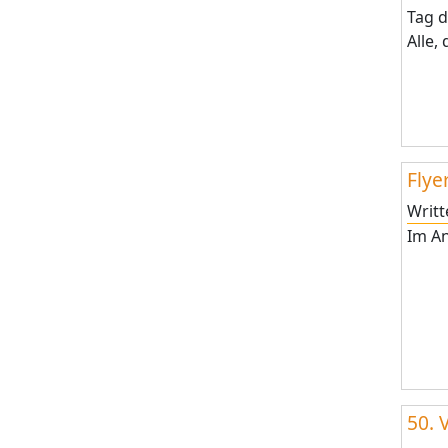
Tag d
Alle,
Flye
Writ
Im An
50. 