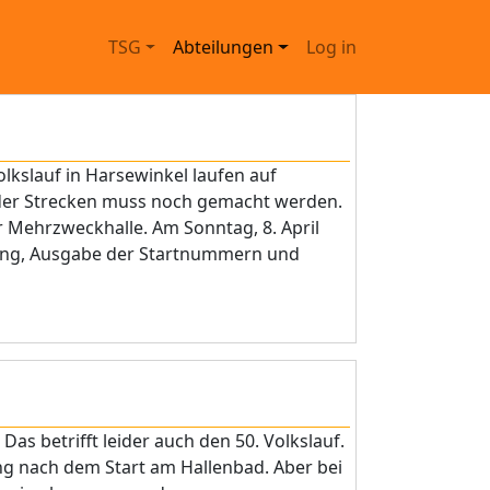
Main navigation
User account menu
TSG
Abteilungen
Log in
lkslauf in Harsewinkel laufen auf
der Strecken muss noch gemacht werden.
r Mehrzweckhalle. Am Sonntag, 8. April
dung, Ausgabe der Startnummern und
as betrifft leider auch den 50. Volkslauf.
ung nach dem Start am Hallenbad. Aber bei