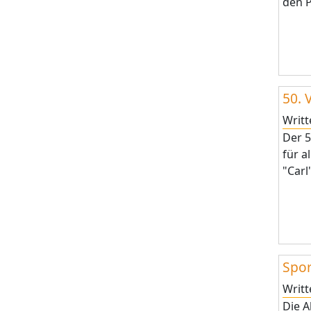
den P
50. 
Writ
Der 5
für a
"Carl
Spor
Writ
Die 