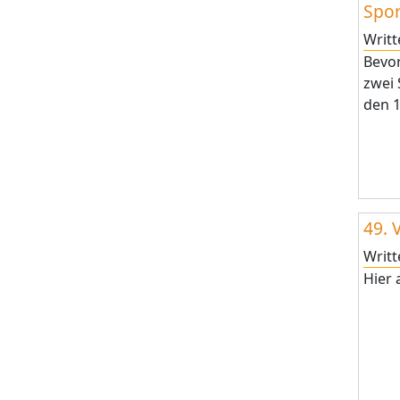
Spor
Writ
Bevo
zwei
den 1
49. 
Writ
Hier 