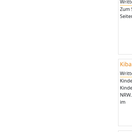
Writ
Zum 5
Seite
Kiba
Writ
Kinde
Kind
NRW. 
im