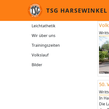
Skip to main content
TSG HARSEWINKEL
Leichtathletik
Volk
Leichtathetik
Writ
Wir über uns
Trainingszeiten
Volkslauf
Bilder
50. 
Writ
In Ha
Die L