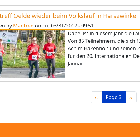
treff Oelde wieder beim Volkslauf in Harsewinkel
ten by
Manfred
on
Fri, 03/31/2017 - 09:51
Dabei ist in diesem Jahr die L
Von 85 Teilnehmern, die sich fü
Achim Hakenholt und seinen 2
für den 20. Internationalen Oe
Januar
nation
Previous page
Next
‹‹
Page 3
››