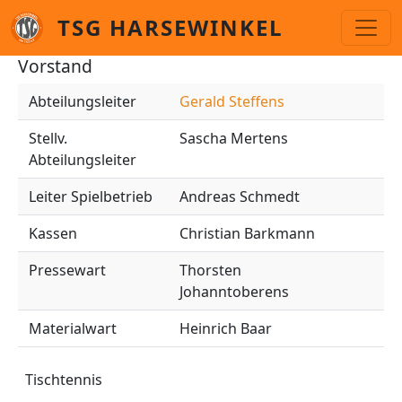
Skip to main content
TSG HARSEWINKEL
Vorstand
Abteilungsleiter
Gerald Steffens
Stellv.
Sascha Mertens
Abteilungsleiter
Leiter Spielbetrieb
Andreas Schmedt
Kassen
Christian Barkmann
Pressewart
Thorsten
Johanntoberens
Materialwart
Heinrich Baar
Tischtennis
Tischtennis