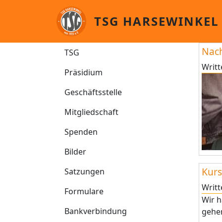
Skip to main content
TSG HARSEWINKEL
TSG
Nach
TSG
Writ
Präsidium
Geschäftsstelle
Mitgliedschaft
Spenden
Bilder
Kurs
Satzungen
Writ
Formulare
Wir h
Bankverbindung
gehen