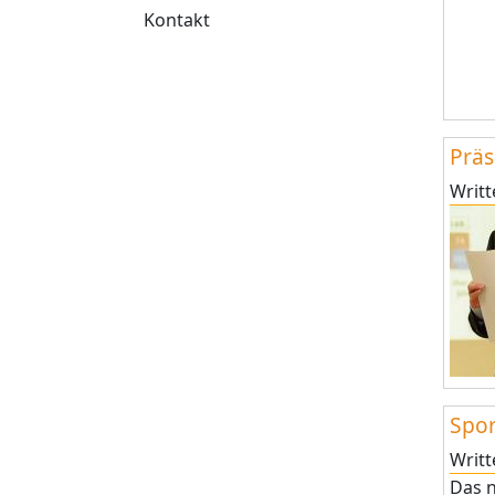
Kontakt
Präs
Writ
Spor
Writ
Das n