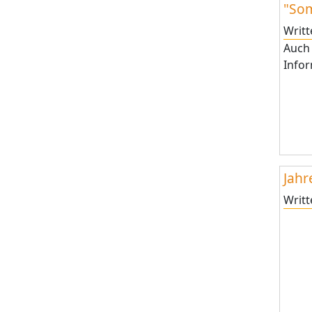
"Som
Writ
Auch
Infor
Jah
Writ