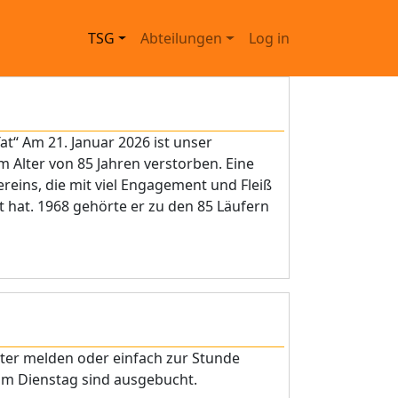
Main navigation
User account menu
TSG
Abteilungen
Log in
at“ Am 21. Januar 2026 ist unser
m Alter von 85 Jahren verstorben. Eine
reins, die mit viel Engagement und Fleiß
ht hat. 1968 gehörte er zu den 85 Läufern
iter melden oder einfach zur Stunde
am Dienstag sind ausgebucht.