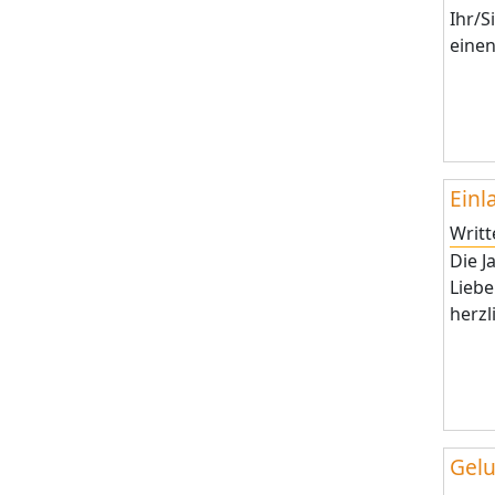
Ihr/S
einen
Einl
Writ
Die J
Liebe
herzl
Gelu