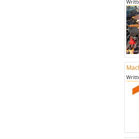
Writ
Mac
Writ