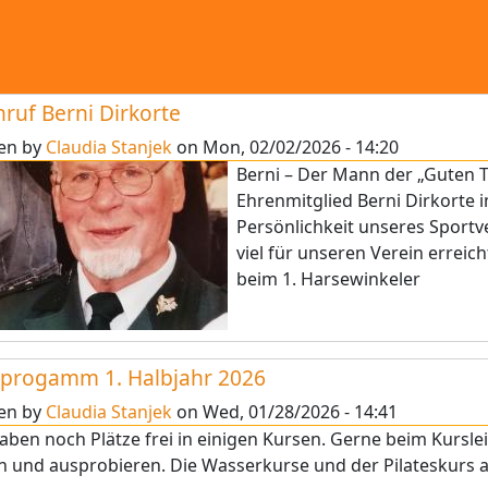
ruf Berni Dirkorte
ten by
Claudia Stanjek
on
Mon, 02/02/2026 - 14:20
Berni – Der Mann der „Guten T
Ehrenmitglied Berni Dirkorte i
Persönlichkeit unseres Sportve
viel für unseren Verein erreic
beim 1. Harsewinkeler
progamm 1. Halbjahr 2026
ten by
Claudia Stanjek
on
Wed, 01/28/2026 - 14:41
aben noch Plätze frei in einigen Kursen. Gerne beim Kursle
 und ausprobieren. Die Wasserkurse und der Pilateskurs 