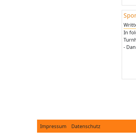
Spor
Writ
In fo
Turnh
- Dan
Pagi
Footer
Impressum
Datenschutz