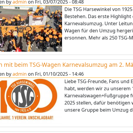
ten by
admin
on
Fri, 03/07/2025 - 08:48
Die TSG Harsewinkel von 1925 e.
Bestehen. Das erste Highlight
Karnevalsumzug. Unter Leitun
Wagen für den Umzug herger
ersonnen. Mehr als 250 TSG-M
h mit beim TSG-Wagen Karnevalsumzug am 2. Mä
ten by
admin
on
Fri, 01/10/2025 - 14:46
Liebe TSG-Freunde, Fans und 
habt, werden wir zu unserem 1
Karnevalswagen+Fußgruppe f
2025 stellen, dafür benötigen 
unsere Gruppe beim Umzug dab