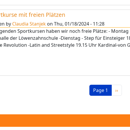
tkurse mit freien Plätzen
ten by
Claudia Stanjek
on
Thu, 01/18/2024 - 11:28
lgenden Sportkursen haben wir noch freie Plätze: - Montag -
alle der Löwenzahnschule -Dienstag - Step für Einsteiger 
e Revolution -Latin and Streetstyle 19.15 Uhr Kardinal-von G
nation
Next p
Page 1
››