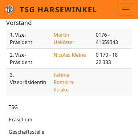
Direkt zum Inhalt
TSG HARSEWINKEL
Vorstand
1. Vize-
Martin
0176 -
Präsident
Uekötter
41659343
2. Vize-
Nicolas Kleine
0 170 - 18
Präsident
22 333
3.
Fatima
Vizepräsidentin
Romeira-
Strake
TSG
TSG
Präsidium
Geschäftsstelle