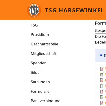
Direkt zum Inhalt
TSG HARSEWINKEL
TSG
Form
TSG
Gespe
Präsidium
Die Fo
Bedeut
Geschäftsstelle
Mitgliedschaft
D
Spenden
Bilder
Satzungen
Formulare
Bankverbindung