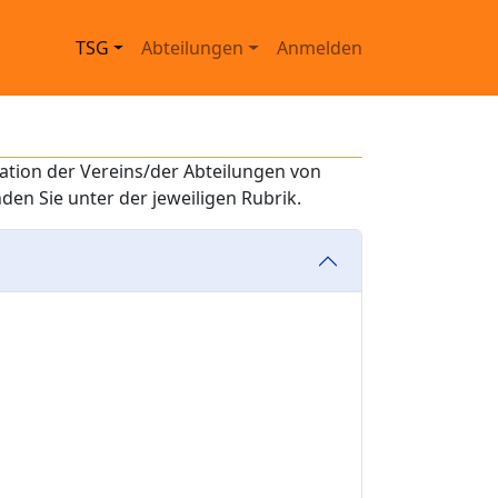
Main navigation
User account menu
TSG
Abteilungen
Anmelden
sation der Vereins/der Abteilungen von
den Sie unter der jeweiligen Rubrik.