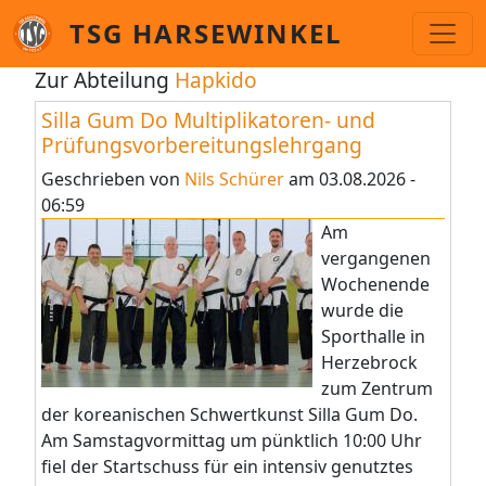
Direkt zum Inhalt
TSG HARSEWINKEL
Zur Abteilung
Hapkido
Silla Gum Do Multiplikatoren- und
Prüfungsvorbereitungslehrgang
Geschrieben von
Nils Schürer
am
03.08.2026 -
06:59
Am
vergangenen
Wochenende
wurde die
Sporthalle in
Herzebrock
zum Zentrum
der koreanischen Schwertkunst Silla Gum Do.
Am Samstagvormittag um pünktlich 10:00 Uhr
fiel der Startschuss für ein intensiv genutztes