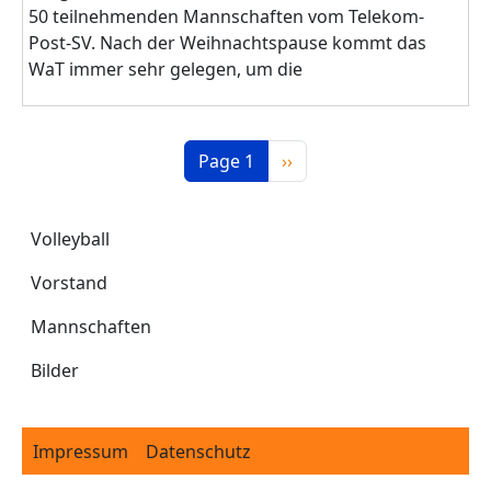
50 teilnehmenden Mannschaften vom Telekom-
Post-SV. Nach der Weihnachtspause kommt das
WaT immer sehr gelegen, um die
Pagination
Next page
Page 1
››
Volleyball
Volleyball
Vorstand
Mannschaften
Bilder
Footer
Impressum
Datenschutz