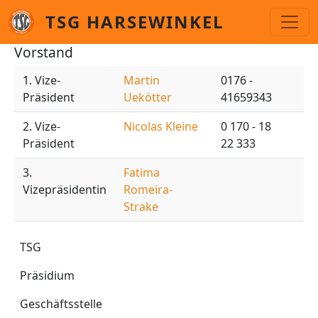
Direkt zum Inhalt
TSG HARSEWINKEL
Vorstand
1. Vize-
Martin
0176 -
Präsident
Uekötter
41659343
2. Vize-
Nicolas Kleine
0 170 - 18
Präsident
22 333
3.
Fatima
Vizepräsidentin
Romeira-
Strake
TSG
TSG
Präsidium
Geschäftsstelle