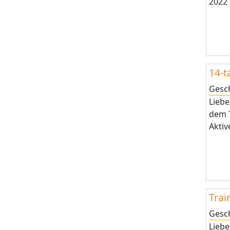
2022 
14-t
Gesc
Lieb
dem T
Aktiv
Trai
Gesc
Lieb