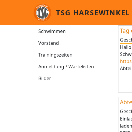
Direkt zum Inhalt
TSG HARSEWINKEL
Schwimmen
Tag
Schwimmen
Gesc
Vorstand
Hallo
Schwi
Trainingszeiten
http
Anmeldung / Wartelisten
Abtei
Bilder
Abt
Gesc
Einla
laden