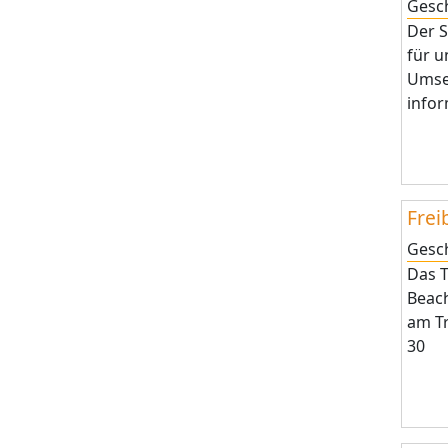
Gesc
Der 
für 
Umse
infor
Frei
Gesc
Das T
Beac
am Tr
30