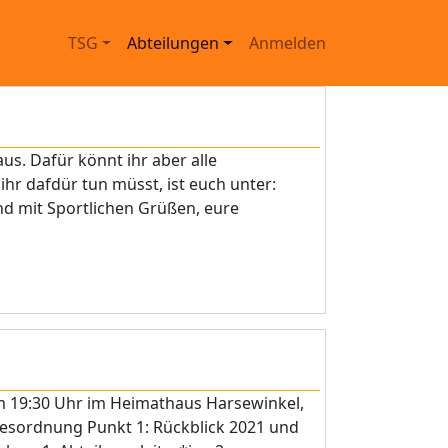
Main navigation
User account menu
TSG
Abteilungen
Anmelden
aus. Dafür könnt ihr aber alle
 dafdür tun müsst, ist euch unter:
d mit Sportlichen Grüßen, eure
m 19:30 Uhr im Heimathaus Harsewinkel,
agesordnung Punkt 1: Rückblick 2021 und