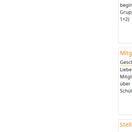
begin
Grupp
1+2)
Mitg
Gesc
Liebe
Mitgl
über 
Schül
Ste