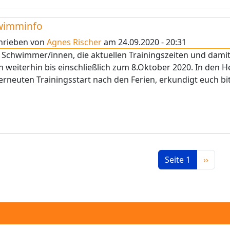
wimminfo
hrieben von
Agnes Rischer
am
24.09.2020 - 20:31
e Schwimmer/innen, die aktuellen Trainingszeiten und d
n weiterhin bis einschließlich zum 8.Oktober 2020. In den He
rneuten Trainingsstart nach den Ferien, erkundigt euch bit
ennummerierung
Nächst
Seite 1
››