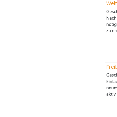
Weit
Gesc
Nach 
nötig
zu er
Frei
Gesc
Einla
neue
aktiv