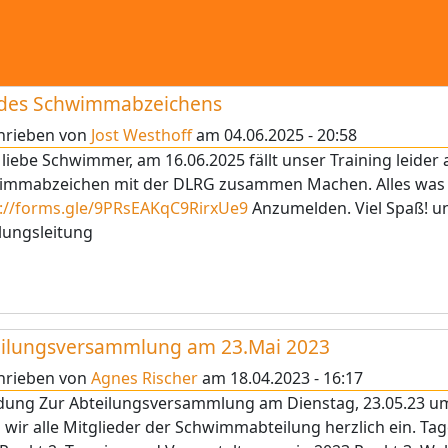
 des Schwimmabzeichens
hrieben von
Jost Westhoff
am
04.06.2025 - 20:58
 liebe Schwimmer, am 16.06.2025 fällt unser Training leider 
mmabzeichen mit der DLRG zusammen Machen. Alles was ihr
s://forms.gle/9PRsEAKqC9RirxUe9
Anzumelden. Viel Spaß! un
lungsleitung
eilungsversammlung am 23.Mai 2023
hrieben von
Agnes Rischer
am
18.04.2023 - 16:17
dung Zur Abteilungsversammlung am Dienstag, 23.05.23 u
 wir alle Mitglieder der Schwimmabteilung herzlich ein. T