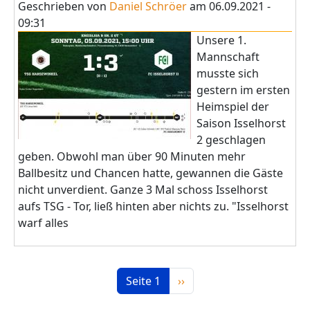
Geschrieben von
Daniel Schröer
am
06.09.2021 -
09:31
Unsere 1.
Mannschaft
musste sich
gestern im ersten
Heimspiel der
Saison Isselhorst
2 geschlagen
geben. Obwohl man über 90 Minuten mehr
Ballbesitz und Chancen hatte, gewannen die Gäste
nicht unverdient. Ganze 3 Mal schoss Isselhorst
aufs TSG - Tor, ließ hinten aber nichts zu. "Isselhorst
warf alles
Seitennummerierung
Nächste Seite
Seite 1
››