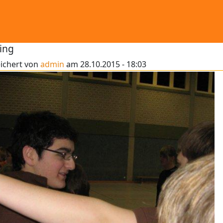
ing
ichert von
admin
am
28.10.2015 - 18:03