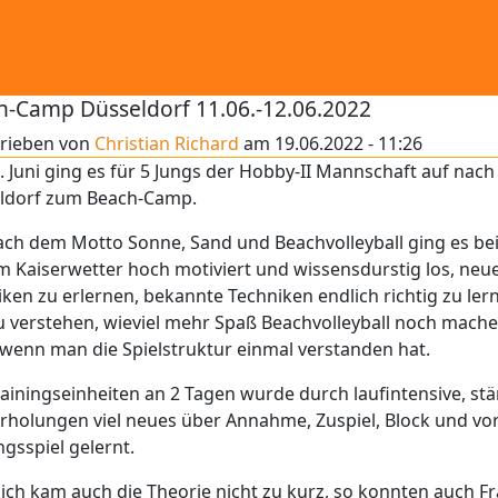
h-Camp Düsseldorf 11.06.-12.06.2022
rieben von
Christian Richard
am
19.06.2022 - 11:26
 Juni ging es für 5 Jungs der Hobby-II Mannschaft auf nach
ldorf zum Beach-Camp.
nach dem Motto Sonne, Sand und Beachvolleyball ging es be
m Kaiserwetter hoch motiviert und wissensdurstig los, neu
ken zu erlernen, bekannte Techniken endlich richtig zu ler
u verstehen, wieviel mehr Spaß Beachvolleyball noch mach
 wenn man die Spielstruktur einmal verstanden hat.
rainingseinheiten an 2 Tagen wurde durch laufintensive, st
rholungen viel neues über Annahme, Zuspiel, Block und vor
ngsspiel gelernt.
ich kam auch die Theorie nicht zu kurz, so konnten auch F