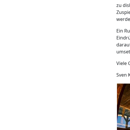
zu dis
Zuspie
werde
Ein R
Eindr
darau
umset
Viele 
Sven 