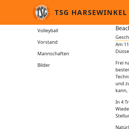
Direkt zum Inhalt
TSG HARSEWINKEL
Volleyball
Beac
Volleyball
Gesch
Vorstand
Am 11.
Düsse
Mannschaften
Frei 
Bilder
beste
Techni
und z
kann,
In 4 T
Wiede
Stellu
Natürl