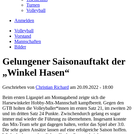
Turnen
Volleyball
Anmelden
User
Volleyball
account
Vorstand
menu
Volleyball
Mannschaften
Bilder
Gelungener Saisonauftakt der
„Winkel Hasen“
Geschrieben von
Christian Richard
am
20.09.2022 - 18:00
Beim ersten Ligaspiel am Montagabend zeigte sich die
Harsewinkeler Hobby-Mix-Mannschaft kampfbereit. Gegen den
GTB holten die Volleyballer*innen im ersten Satz 21, im zweiten 20
und im dritten Satz 24 Punkte. Zwischendurch gelang es sogar
immer mal wieder die Führung zu übernehmen. Insgesamt konnte
das Mix-Team sehr gut dagegen halten, verlor das Spiel aber 3:0.
Die sehr guten Ansätze lassen auf eine erfolgreiche Saison hoffen.