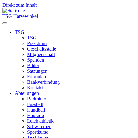
Direkt zum Inhalt
TSG Harsewinkel
TSG
TSG
Main
Präsidium
navigation
Geschäftsstelle
Mitgliedschaft
Spenden
Bilder
Satzungen
Formulare
Bankverbindung
Kontakt
Abteilungen
Badminton
Fussball
Handball
Hapkido
Leichtathletik
Schwimmen
Sportkurse
Tischtennis