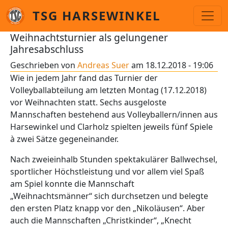
Direkt zum Inhalt
TSG HARSEWINKEL
Weihnachtsturnier als gelungener
Jahresabschluss
Geschrieben von
Andreas Suer
am
18.12.2018 - 19:06
Wie in jedem Jahr fand das Turnier der
Volleyballabteilung am letzten Montag (17.12.2018)
vor Weihnachten statt. Sechs ausgeloste
Mannschaften bestehend aus Volleyballern/innen aus
Harsewinkel und Clarholz spielten jeweils fünf Spiele
à zwei Sätze gegeneinander.
Nach zweieinhalb Stunden spektakulärer Ballwechsel,
sportlicher Höchstleistung und vor allem viel Spaß
am Spiel konnte die Mannschaft
„Weihnachtsmänner“ sich durchsetzen und belegte
den ersten Platz knapp vor den „Nikoläusen“. Aber
auch die Mannschaften „Christkinder“, „Knecht