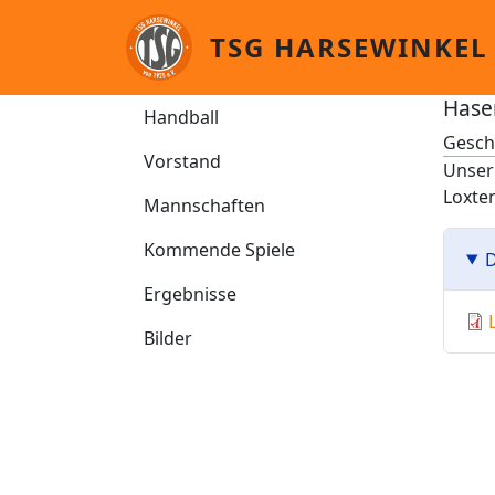
Direkt zum Inhalt
TSG HARSEWINKEL
Handball
Hase
Handball
Gesch
Vorstand
Unser 
Loxten
Mannschaften
Kommende Spiele
D
Ergebnisse
Bilder