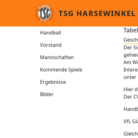
Direkt zum Inhalt
TSG HARSEWINKEL
Handball
Tabe
Handball
Gesch
Vorstand
Der Si
gehiev
Mannschaften
Am Wo
Kommende Spiele
Intere
unter 
Ergebnisse
Hier d
Bilder
Der C
Handb
VfL G
Gleich