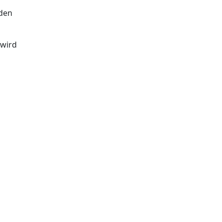
den
 wird