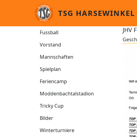
Direkt zum Inhalt
TSG HARSEWINKEL
Fussball
JHV 
Fussball
Gesch
Vorstand
Mannschaften
Spielplan
Feriencamp
Moddenbachtalstadion
Tricky Cup
Bilder
Winterturniere