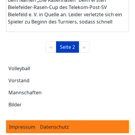
dem Namen „Die Rasenhasen“ beim ersten
Bielefelder-Rasen-Cup des Telekom-Post-SV
Bielefeld e. V. in Quelle an. Leider verletzte sich ein
Spieler zu Beginn des Turniers, sodass schnell
Seitennummerierung
Vorherige Seite
Nächste Seite
‹‹
Seite 2
››
Volleyball
Volleyball
Vorstand
Mannschaften
Bilder
Footer
Impressum
Datenschutz